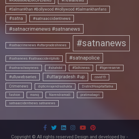
#rewanews
#RAMMANDIROPENING
#SalmanKhan #Bollywood #Hollywood #Salmankhanfans
#satna
#satnaaccidentnews
#satnacrimenews #satnanews
#satnanews
#satnacrimenews #uttarpradeshnews
#satnapolice
#satnanews #satnaaccidentphoto
#satnarailwaynews
#shahdol
#Sidhinews
#tigerreserve
#uttarpradesh #up
#ulluwebseries
covid19
Crimenews
dipticmrajendrashukla
DistrictHospitalSatna
fashion
manoj
Narendramodi
pratimabagri
satnaaccidentnews satnanews
Copyright © All rights reserved Design and developed by -