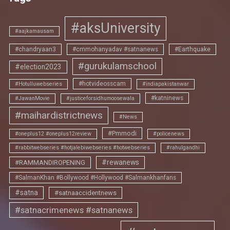
#aksUniversity
#aajkamausam
#chandryaan3
#cmmohanyadav #satnanews
#Earthquake
#gurukulamschool
#election2023
#hotvideosscam
#Hotulluwebseries
#indiapakistanwar
#katninews
#JawanMovie
#justiceforsidhumoosewala
#maihardistrictnews
#News
#Pmmodi
#oneplus12 #oneplus12review
#policenews
#rabbitwebseries #hotjalebiwebseries #hotwebseries
#rahulgandhi
#rewanews
#RAMMANDIROPENING
#SalmanKhan #Bollywood #Hollywood #Salmankhanfans
#satna
#satnaaccidentnews
#satnacrimenews #satnanews