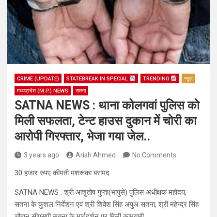
CRIME (UPDATE)
STATEBREAK.IN SPECIAL
TRENDING
न्यूज़
मध्यप्रदेश (M.P.) NEWS
सतना
SATNA NEWS : थाना कोलगवां पुलिस को
मिली सफलता, टेन्ट हाउस दुकान में चोरी का
आरोपी गिरफ्तार, भेजा गया जेल..
3 years ago
Arish Ahmed
No Comments
30 हजार रुपए कीमती मशरूका बरामद
SATNA NEWS : श्री आशुतोष गुप्ता(भापुसे) पुलिस अधीक्षक महोदय,
सतना के कुशल निर्देशन एवं श्री शिवेश सिंह अपुअ सतना, श्री महेन्द्र सिंह
चौहान सीएसपी सतना के मार्गदर्शन पर मिली कामयाबी..