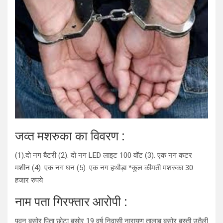
जव्त मशरुका का विवरण :
(1).दो नग बैटरी (2). दो नग LED लाइट 100 वॉट (3). एक नग कटर
मशीन (4). एक नग घन (5). एक नग हथौड़ा *कुल कीमती मशरुका 30
हजार रुपये
नाम पता गिरफ्तार आरोपी :
पवन बसोर पिता छोटा बसोर 19 वर्ष निवासी नारायण तालाब बसोर बस्ती उतैली