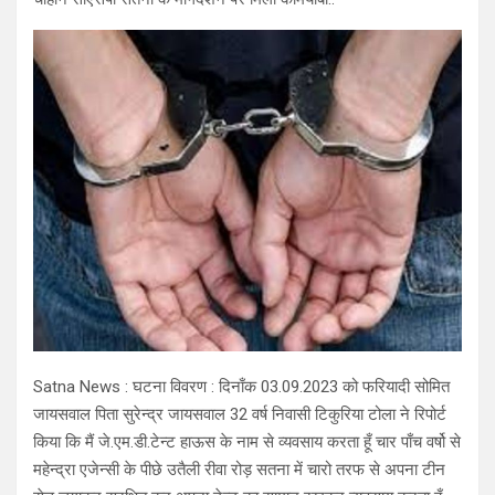
Satna News : घटना विवरण : दिनाँक 03.09.2023 को फरियादी सोमित
जायसवाल पिता सुरेन्द्र जायसवाल 32 वर्ष निवासी टिकुरिया टोला ने रिपोर्ट
किया कि मैं जे.एम.डी.टेन्ट हाऊस के नाम से व्यवसाय करता हूँ चार पाँच वर्षो से
महेन्द्रा एजेन्सी के पीछे उतैली रीवा रोड़ सतना में चारो तरफ से अपना टीन