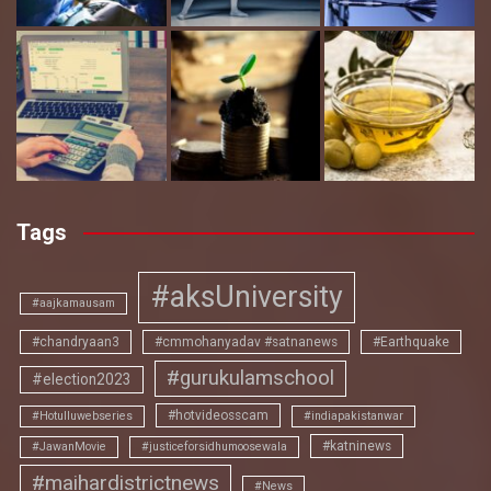
Tags
#aksUniversity
#aajkamausam
#chandryaan3
#cmmohanyadav #satnanews
#Earthquake
#gurukulamschool
#election2023
#hotvideosscam
#Hotulluwebseries
#indiapakistanwar
#katninews
#JawanMovie
#justiceforsidhumoosewala
#maihardistrictnews
#News