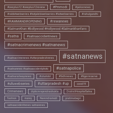
#Pmmodi
#oneplus12 #oneplus12review
#policenews
#rabbitwebseries #hotjalebiwebseries #hotwebseries
#rahulgandhi
#rewanews
#RAMMANDIROPENING
#SalmanKhan #Bollywood #Hollywood #Salmankhanfans
#satna
#satnaaccidentnews
#satnacrimenews #satnanews
#satnanews
#satnacrimenews #uttarpradeshnews
#satnapolice
#satnanews #satnaaccidentphoto
#satnarailwaynews
#shahdol
#Sidhinews
#tigerreserve
#uttarpradesh #up
#ulluwebseries
covid19
Crimenews
dipticmrajendrashukla
DistrictHospitalSatna
fashion
manoj
Narendramodi
pratimabagri
satnaaccidentnews satnanews