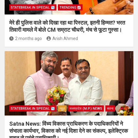
STATEBREAK.IN SPECIAL
TRENDING
मेरे ही पुलिस वाले को दिखा रहा था पिस्टल, इतनी हिम्मत? भरत
तिवारी मामले में बोले CM सम्राट चौधरी, मंच से फूटा गुस्सा।
2 months ago
Arish Ahmed
STATEBREAK.IN SPECIAL
न्यूज़
मध्यप्रदेश (M.P.) NEWS
सतना
Satna News: विंध्य विकास प्राधिकरण के पदाधिकारियों ने
संभाला कार्यभार, विकास को नई दिशा देने का संकल्प, इलेक्ट्रिक
वाहन से पहुंचे पदाधिकारी।