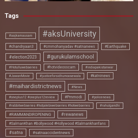
Tags
#aksUniversity
#aajkamausam
#chandryaan3
#cmmohanyadav #satnanews
#Earthquake
#gurukulamschool
#election2023
#hotvideosscam
#Hotulluwebseries
#indiapakistanwar
#katninews
#JawanMovie
#justiceforsidhumoosewala
#maihardistrictnews
#News
#Pmmodi
#oneplus12 #oneplus12review
#policenews
#rabbitwebseries #hotjalebiwebseries #hotwebseries
#rahulgandhi
#rewanews
#RAMMANDIROPENING
#SalmanKhan #Bollywood #Hollywood #Salmankhanfans
#satna
#satnaaccidentnews