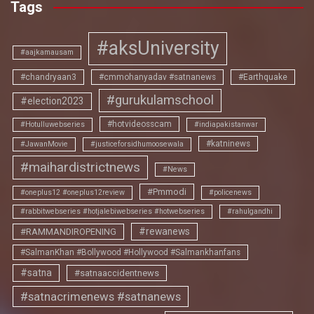
Tags
#aksUniversity
#aajkamausam
#chandryaan3
#cmmohanyadav #satnanews
#Earthquake
#gurukulamschool
#election2023
#hotvideosscam
#Hotulluwebseries
#indiapakistanwar
#katninews
#JawanMovie
#justiceforsidhumoosewala
#maihardistrictnews
#News
#Pmmodi
#oneplus12 #oneplus12review
#policenews
#rabbitwebseries #hotjalebiwebseries #hotwebseries
#rahulgandhi
#rewanews
#RAMMANDIROPENING
#SalmanKhan #Bollywood #Hollywood #Salmankhanfans
#satna
#satnaaccidentnews
#satnacrimenews #satnanews