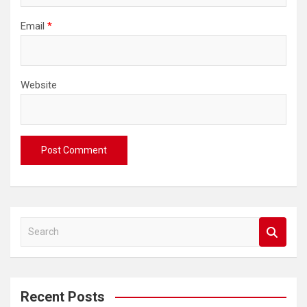
Email
*
Website
S
e
a
r
c
Recent Posts