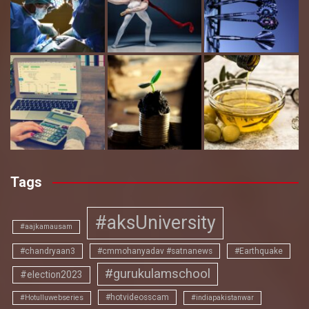
Tags
#aksUniversity
#aajkamausam
#chandryaan3
#cmmohanyadav #satnanews
#Earthquake
#gurukulamschool
#election2023
#hotvideosscam
#Hotulluwebseries
#indiapakistanwar