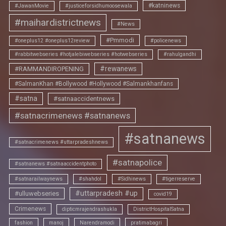
#katninews
#JawanMovie
#justiceforsidhumoosewala
#maihardistrictnews
#News
#Pmmodi
#oneplus12 #oneplus12review
#policenews
#rabbitwebseries #hotjalebiwebseries #hotwebseries
#rahulgandhi
#rewanews
#RAMMANDIROPENING
#SalmanKhan #Bollywood #Hollywood #Salmankhanfans
#satna
#satnaaccidentnews
#satnacrimenews #satnanews
#satnanews
#satnacrimenews #uttarpradeshnews
#satnapolice
#satnanews #satnaaccidentphoto
#satnarailwaynews
#shahdol
#Sidhinews
#tigerreserve
#uttarpradesh #up
#ulluwebseries
covid19
Crimenews
dipticmrajendrashukla
DistrictHospitalSatna
fashion
manoj
Narendramodi
pratimabagri