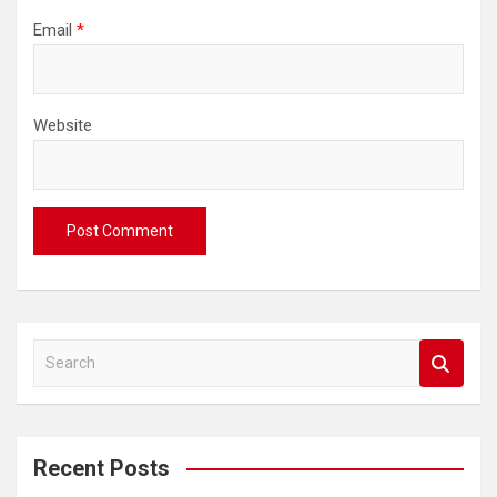
Email
*
Website
S
e
a
r
c
Recent Posts
h