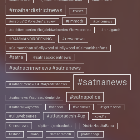
#maihardistrictnews
#News
#Pmmodi
#oneplus12 #oneplus12review
#policenews
#rabbitwebseries #hotjalebiwebseries #hotwebseries
#rahulgandhi
#rewanews
#RAMMANDIROPENING
#SalmanKhan #Bollywood #Hollywood #Salmankhanfans
#satna
#satnaaccidentnews
#satnacrimenews #satnanews
#satnanews
#satnacrimenews #uttarpradeshnews
#satnapolice
#satnanews #satnaaccidentphoto
#satnarailwaynews
#shahdol
#Sidhinews
#tigerreserve
#uttarpradesh #up
#ulluwebseries
covid19
Crimenews
dipticmrajendrashukla
DistrictHospitalSatna
fashion
manoj
Narendramodi
pratimabagri