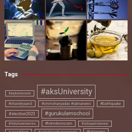
Tags
#aksUniversity
#aajkamausam
#chandryaan3
#cmmohanyadav #satnanews
#Earthquake
#gurukulamschool
#election2023
#hotvideosscam
#Hotulluwebseries
#indiapakistanwar
#katninews
#JawanMovie
#justiceforsidhumoosewala