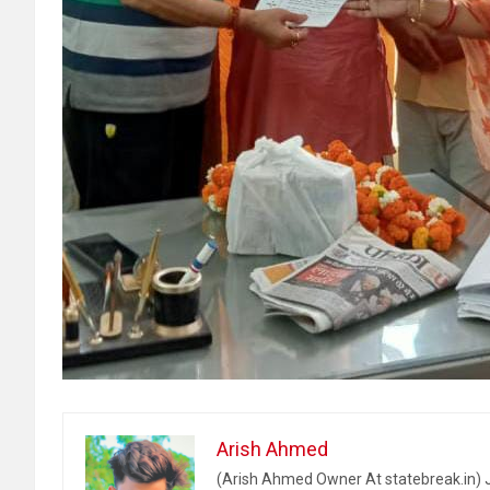
Arish Ahmed
(Arish Ahmed Owner At statebreak.in) J