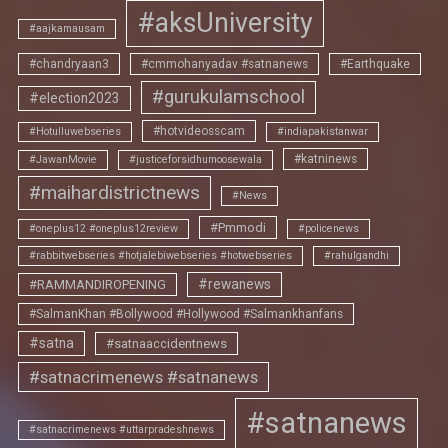
#aksUniversity
#aajkamausam
#chandryaan3
#cmmohanyadav #satnanews
#Earthquake
#gurukulamschool
#election2023
#hotvideosscam
#Hotulluwebseries
#indiapakistanwar
#katninews
#JawanMovie
#justiceforsidhumoosewala
#maihardistrictnews
#News
#Pmmodi
#oneplus12 #oneplus12review
#policenews
#rabbitwebseries #hotjalebiwebseries #hotwebseries
#rahulgandhi
#rewanews
#RAMMANDIROPENING
#SalmanKhan #Bollywood #Hollywood #Salmankhanfans
#satna
#satnaaccidentnews
#satnacrimenews #satnanews
#satnanews
#satnacrimenews #uttarpradeshnews