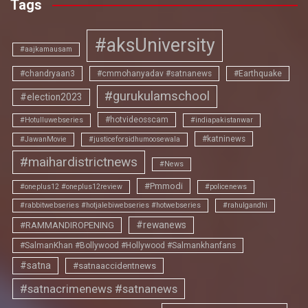
Tags
#aksUniversity
#aajkamausam
#chandryaan3
#cmmohanyadav #satnanews
#Earthquake
#gurukulamschool
#election2023
#hotvideosscam
#Hotulluwebseries
#indiapakistanwar
#katninews
#JawanMovie
#justiceforsidhumoosewala
#maihardistrictnews
#News
#Pmmodi
#oneplus12 #oneplus12review
#policenews
#rabbitwebseries #hotjalebiwebseries #hotwebseries
#rahulgandhi
#rewanews
#RAMMANDIROPENING
#SalmanKhan #Bollywood #Hollywood #Salmankhanfans
#satna
#satnaaccidentnews
#satnacrimenews #satnanews