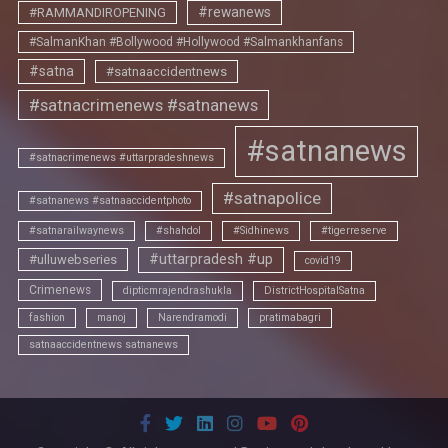
#rewanews
#RAMMANDIROPENING
#SalmanKhan #Bollywood #Hollywood #Salmankhanfans
#satna
#satnaaccidentnews
#satnacrimenews #satnanews
#satnanews
#satnacrimenews #uttarpradeshnews
#satnapolice
#satnanews #satnaaccidentphoto
#satnarailwaynews
#shahdol
#Sidhinews
#tigerreserve
#uttarpradesh #up
#ulluwebseries
covid19
Crimenews
dipticmrajendrashukla
DistrictHospitalSatna
fashion
manoj
Narendramodi
pratimabagri
satnaaccidentnews satnanews