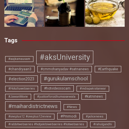
Tags
#aksUniversity
#aajkamausam
#chandryaan3
#cmmohanyadav #satnanews
#Earthquake
#gurukulamschool
#election2023
#hotvideosscam
#Hotulluwebseries
#indiapakistanwar
#katninews
#JawanMovie
#justiceforsidhumoosewala
#maihardistrictnews
#News
#Pmmodi
#oneplus12 #oneplus12review
#policenews
#rabbitwebseries #hotjalebiwebseries #hotwebseries
#rahulgandhi