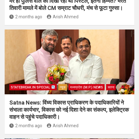
मेरे ही पुलिस वाले को दिखा रहा था पिस्टल, इतनी हिम्मत? भरत
तिवारी मामले में बोले CM सम्राट चौधरी, मंच से फूटा गुस्सा।
2 months ago
Arish Ahmed
STATEBREAK.IN SPECIAL
न्यूज़
मध्यप्रदेश (M.P.) NEWS
सतना
Satna News: विंध्य विकास प्राधिकरण के पदाधिकारियों ने
संभाला कार्यभार, विकास को नई दिशा देने का संकल्प, इलेक्ट्रिक
वाहन से पहुंचे पदाधिकारी।
2 months ago
Arish Ahmed