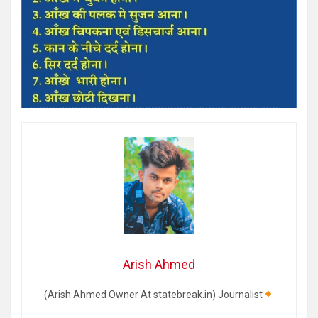
Arish Ahmed
(Arish Ahmed Owner At statebreak.in) Journalist