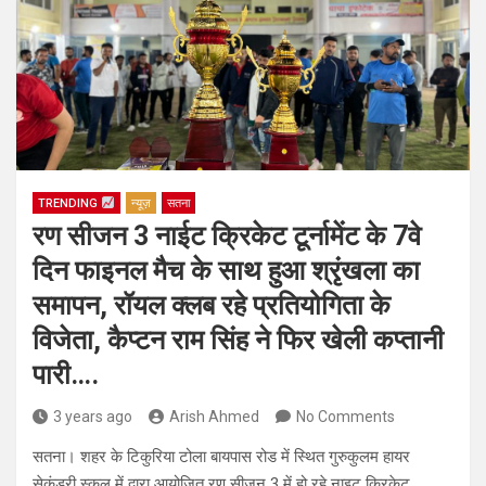
TRENDING
न्यूज़
सतना
रण सीजन 3 नाईट क्रिकेट टूर्नामेंट के 7वे
दिन फाइनल मैच के साथ हुआ श्रृंखला का
समापन, रॉयल क्लब रहे प्रतियोगिता के
विजेता, कैप्टन राम सिंह ने फिर खेली कप्तानी
पारी….
3 years ago
Arish Ahmed
No Comments
सतना। शहर के टिकुरिया टोला बायपास रोड में स्थित गुरुकुलम हायर
सेकंडरी स्कूल में द्वारा आयोजित रण सीज़न 3 में हो रहे नाइट क्रिकेट