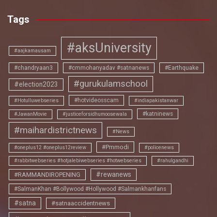
Tags
#aksUniversity
#aajkamausam
#chandryaan3
#cmmohanyadav #satnanews
#Earthquake
#gurukulamschool
#election2023
#hotvideosscam
#Hotulluwebseries
#indiapakistanwar
#katninews
#JawanMovie
#justiceforsidhumoosewala
#maihardistrictnews
#News
#Pmmodi
#oneplus12 #oneplus12review
#policenews
#rabbitwebseries #hotjalebiwebseries #hotwebseries
#rahulgandhi
#rewanews
#RAMMANDIROPENING
#SalmanKhan #Bollywood #Hollywood #Salmankhanfans
#satna
#satnaaccidentnews