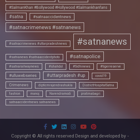
#SalmanKhan #Bollywood #Hollywood #Salmankhanfans
#satna
#satnaaccidentnews
#satnacrimenews #satnanews
#satnanews
#satnacrimenews #uttarpradeshnews
#satnapolice
#satnanews #satnaaccidentphoto
#satnarailwaynews
#shahdol
#Sidhinews
#tigerreserve
#uttarpradesh #up
#ulluwebseries
covid19
Crimenews
dipticmrajendrashukla
DistrictHospitalSatna
fashion
manoj
Narendramodi
pratimabagri
satnaaccidentnews satnanews
Copyright © All rights reserved Design and developed by -