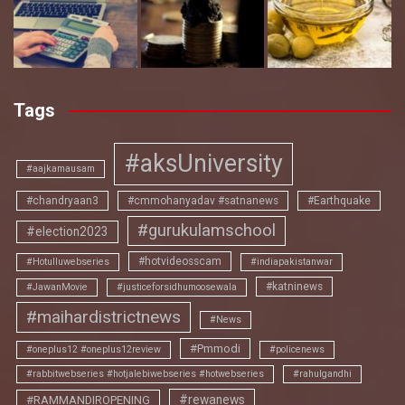
Tags
#aksUniversity
#aajkamausam
#chandryaan3
#cmmohanyadav #satnanews
#Earthquake
#gurukulamschool
#election2023
#hotvideosscam
#Hotulluwebseries
#indiapakistanwar
#katninews
#JawanMovie
#justiceforsidhumoosewala
#maihardistrictnews
#News
#Pmmodi
#oneplus12 #oneplus12review
#policenews
#rabbitwebseries #hotjalebiwebseries #hotwebseries
#rahulgandhi
#rewanews
#RAMMANDIROPENING