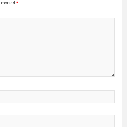
re marked
*