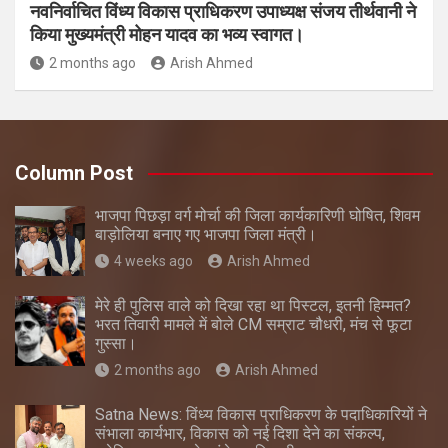
नवनिर्वाचित विंध्य विकास प्राधिकरण उपाध्यक्ष संजय तीर्थवानी ने
किया मुख्यमंत्री मोहन यादव का भव्य स्वागत।
2 months ago
Arish Ahmed
Column Post
भाजपा पिछड़ा वर्ग मोर्चा की जिला कार्यकारिणी घोषित, शिवम
बाड़ोलिया बनाए गए भाजपा जिला मंत्री।
4 weeks ago
Arish Ahmed
मेरे ही पुलिस वाले को दिखा रहा था पिस्टल, इतनी हिम्मत?
भरत तिवारी मामले में बोले CM सम्राट चौधरी, मंच से फूटा
गुस्सा।
2 months ago
Arish Ahmed
Satna News: विंध्य विकास प्राधिकरण के पदाधिकारियों ने
संभाला कार्यभार, विकास को नई दिशा देने का संकल्प,