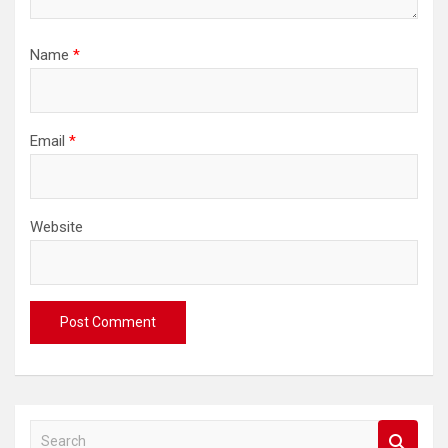
Name
*
Email
*
Website
S