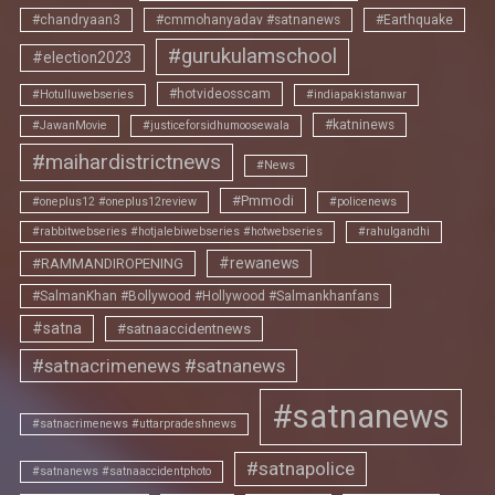
#chandryaan3
#cmmohanyadav #satnanews
#Earthquake
#gurukulamschool
#election2023
#hotvideosscam
#Hotulluwebseries
#indiapakistanwar
#katninews
#JawanMovie
#justiceforsidhumoosewala
#maihardistrictnews
#News
#Pmmodi
#oneplus12 #oneplus12review
#policenews
#rabbitwebseries #hotjalebiwebseries #hotwebseries
#rahulgandhi
#rewanews
#RAMMANDIROPENING
#SalmanKhan #Bollywood #Hollywood #Salmankhanfans
#satna
#satnaaccidentnews
#satnacrimenews #satnanews
#satnanews
#satnacrimenews #uttarpradeshnews
#satnapolice
#satnanews #satnaaccidentphoto