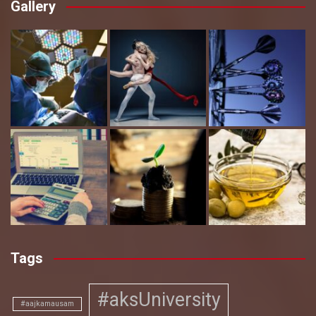
Gallery
Tags
#aksUniversity
#aajkamausam