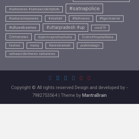
#satnapolice
#satnanews #satnaaccidentphoto
#satnarailwaynews
#shahdol
#Sidhinews
#tigerreserve
#uttarpradesh #up
#ulluwebseries
covid19
Crimenews
dipticmrajendrashukla
DistrictHospitalSatna
fashion
manoj
Narendramodi
pratimabagri
satnaaccidentnews satnanews
Copyright © All rights reserved Design and developed by -
7982753564 | Theme by
MantraBrain