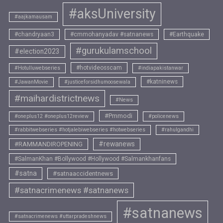
#aksUniversity
#aajkamausam
#chandryaan3
#cmmohanyadav #satnanews
#Earthquake
#gurukulamschool
#election2023
#hotvideosscam
#Hotulluwebseries
#indiapakistanwar
#katninews
#JawanMovie
#justiceforsidhumoosewala
#maihardistrictnews
#News
#Pmmodi
#oneplus12 #oneplus12review
#policenews
#rabbitwebseries #hotjalebiwebseries #hotwebseries
#rahulgandhi
#rewanews
#RAMMANDIROPENING
#SalmanKhan #Bollywood #Hollywood #Salmankhanfans
#satna
#satnaaccidentnews
#satnacrimenews #satnanews
#satnanews
#satnacrimenews #uttarpradeshnews