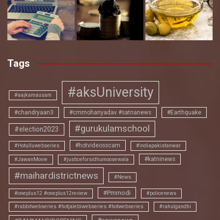
Tags
#aksUniversity
#aajkamausam
#chandryaan3
#cmmohanyadav #satnanews
#Earthquake
#gurukulamschool
#election2023
#hotvideosscam
#Hotulluwebseries
#indiapakistanwar
#katninews
#JawanMovie
#justiceforsidhumoosewala
#maihardistrictnews
#News
#Pmmodi
#oneplus12 #oneplus12review
#policenews
#rabbitwebseries #hotjalebiwebseries #hotwebseries
#rahulgandhi