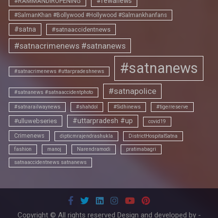
#rewanews
#RAMMANDIROPENING
#SalmanKhan #Bollywood #Hollywood #Salmankhanfans
#satna
#satnaaccidentnews
#satnacrimenews #satnanews
#satnanews
#satnacrimenews #uttarpradeshnews
#satnapolice
#satnanews #satnaaccidentphoto
#satnarailwaynews
#shahdol
#Sidhinews
#tigerreserve
#uttarpradesh #up
#ulluwebseries
covid19
Crimenews
dipticmrajendrashukla
DistrictHospitalSatna
fashion
manoj
Narendramodi
pratimabagri
satnaaccidentnews satnanews
Copyright © All rights reserved Design and developed by -