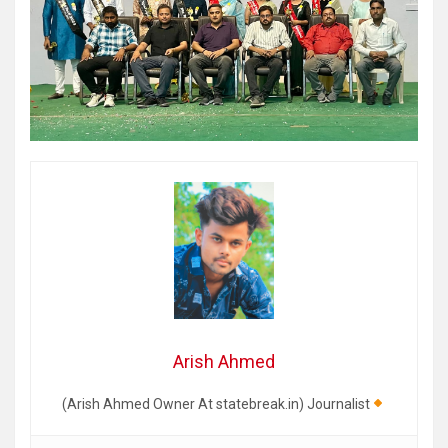
Arish Ahmed
(Arish Ahmed Owner At statebreak.in) Journalist