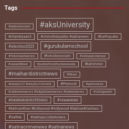
Tags
#aksUniversity
#aajkamausam
#chandryaan3
#cmmohanyadav #satnanews
#Earthquake
#gurukulamschool
#election2023
#hotvideosscam
#Hotulluwebseries
#indiapakistanwar
#katninews
#JawanMovie
#justiceforsidhumoosewala
#maihardistrictnews
#News
#Pmmodi
#oneplus12 #oneplus12review
#policenews
#rabbitwebseries #hotjalebiwebseries #hotwebseries
#rahulgandhi
#rewanews
#RAMMANDIROPENING
#SalmanKhan #Bollywood #Hollywood #Salmankhanfans
#satna
#satnaaccidentnews
#satnacrimenews #satnanews