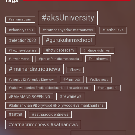
#aksUniversity
#aajkamausam
#chandryaan3
#cmmohanyadav #satnanews
#Earthquake
#gurukulamschool
#election2023
#hotvideosscam
#Hotulluwebseries
#indiapakistanwar
#katninews
#JawanMovie
#justiceforsidhumoosewala
#maihardistrictnews
#News
#Pmmodi
#oneplus12 #oneplus12review
#policenews
#rabbitwebseries #hotjalebiwebseries #hotwebseries
#rahulgandhi
#rewanews
#RAMMANDIROPENING
#SalmanKhan #Bollywood #Hollywood #Salmankhanfans
#satna
#satnaaccidentnews
#satnacrimenews #satnanews