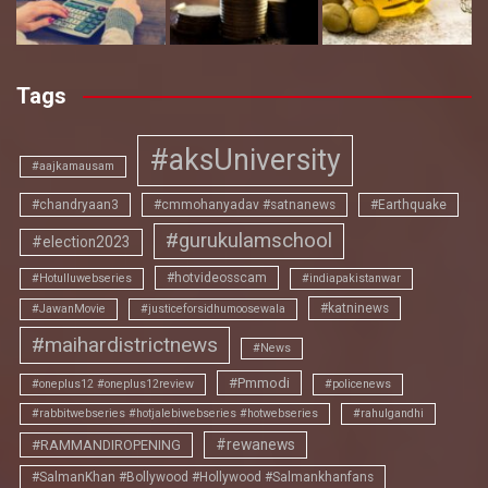
Tags
#aksUniversity
#aajkamausam
#chandryaan3
#cmmohanyadav #satnanews
#Earthquake
#gurukulamschool
#election2023
#hotvideosscam
#Hotulluwebseries
#indiapakistanwar
#katninews
#JawanMovie
#justiceforsidhumoosewala
#maihardistrictnews
#News
#Pmmodi
#oneplus12 #oneplus12review
#policenews
#rabbitwebseries #hotjalebiwebseries #hotwebseries
#rahulgandhi
#rewanews
#RAMMANDIROPENING
#SalmanKhan #Bollywood #Hollywood #Salmankhanfans