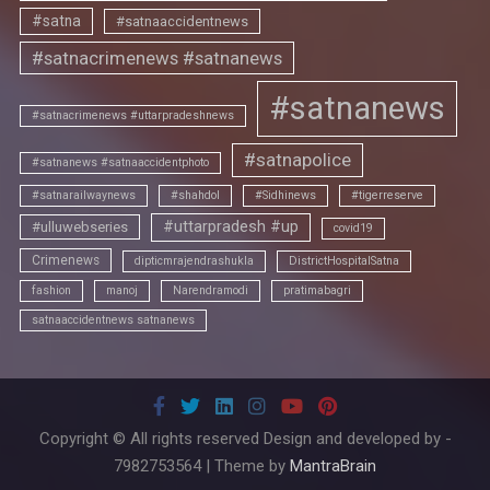
#satna
#satnaaccidentnews
#satnacrimenews #satnanews
#satnanews
#satnacrimenews #uttarpradeshnews
#satnapolice
#satnanews #satnaaccidentphoto
#satnarailwaynews
#shahdol
#Sidhinews
#tigerreserve
#uttarpradesh #up
#ulluwebseries
covid19
Crimenews
dipticmrajendrashukla
DistrictHospitalSatna
fashion
manoj
Narendramodi
pratimabagri
satnaaccidentnews satnanews
Copyright © All rights reserved Design and developed by -
7982753564 | Theme by
MantraBrain