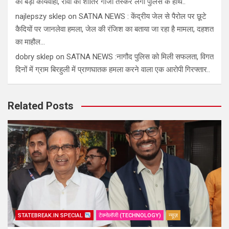
की बड़ी कार्यवाही, रीवा का शातिर गाँजा तस्कर लगा पुलिस के हाथ..
najlepszy sklep
on
SATNA NEWS : केंद्रीय जेल से पैरोल पर छूटे
कैदियों पर जानलेवा हमला, जेल की रंजिश का बताया जा रहा है मामला, दहशत
का माहौल…
dobry sklep
on
SATNA NEWS :नागौद पुलिस को मिली सफलता, विगत
दिनों में ग्राम बिरहुली में प्राणघातक हमला करने वाला एक आरोपी गिरफ्तार..
Related Posts
STATEBREAK.IN SPECIAL
टेक्नोलॉजी (TECHNOLOGY)
न्यूज़