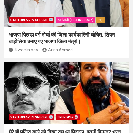
STATEBREAK.IN SPECIAL
टेक्नोलॉजी (TECHNOLOGY)
न्यूज़
भाजपा पिछड़ा वर्ग मोर्चा की जिला कार्यकारिणी घोषित, शिवम
बाड़ोलिया बनाए गए भाजपा जिला मंत्री।
4 weeks ago
Arish Ahmed
STATEBREAK.IN SPECIAL
TRENDING
मेरे ही पुलिस वाले को दिखा रहा था पिस्टल, इतनी हिम्मत? भरत