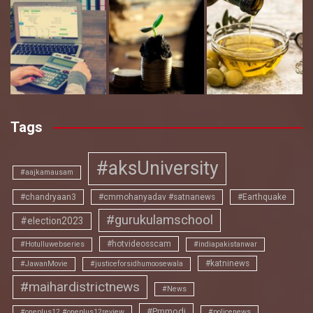
Tags
#aksUniversity
#aajkamausam
#chandryaan3
#cmmohanyadav #satnanews
#Earthquake
#gurukulamschool
#election2023
#hotvideosscam
#Hotulluwebseries
#indiapakistanwar
#katninews
#JawanMovie
#justiceforsidhumoosewala
#maihardistrictnews
#News
#Pmmodi
#oneplus12 #oneplus12review
#policenews