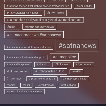
#rabbitwebseries #hotjalebiwebseries #hotwebseries
#rahulgandhi
#rewanews
#RAMMANDIROPENING
#SalmanKhan #Bollywood #Hollywood #Salmankhanfans
#satna
#satnaaccidentnews
#satnacrimenews #satnanews
#satnanews
#satnacrimenews #uttarpradeshnews
#satnapolice
#satnanews #satnaaccidentphoto
#satnarailwaynews
#shahdol
#Sidhinews
#tigerreserve
#uttarpradesh #up
#ulluwebseries
covid19
Crimenews
dipticmrajendrashukla
DistrictHospitalSatna
fashion
manoj
Narendramodi
pratimabagri
satnaaccidentnews satnanews