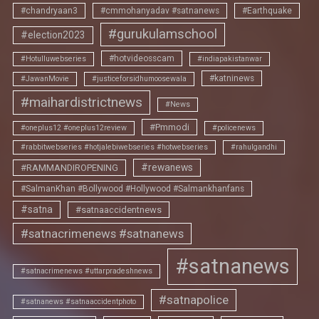
#chandryaan3
#cmmohanyadav #satnanews
#Earthquake
#gurukulamschool
#election2023
#hotvideosscam
#Hotulluwebseries
#indiapakistanwar
#katninews
#JawanMovie
#justiceforsidhumoosewala
#maihardistrictnews
#News
#Pmmodi
#oneplus12 #oneplus12review
#policenews
#rabbitwebseries #hotjalebiwebseries #hotwebseries
#rahulgandhi
#rewanews
#RAMMANDIROPENING
#SalmanKhan #Bollywood #Hollywood #Salmankhanfans
#satna
#satnaaccidentnews
#satnacrimenews #satnanews
#satnanews
#satnacrimenews #uttarpradeshnews
#satnapolice
#satnanews #satnaaccidentphoto