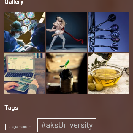
Gallery
Tags
#aksUniversity
#aajkamausam