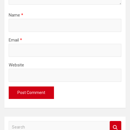
Name
*
Email
*
Website
S