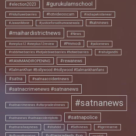
#gurukulamschool
#election2023
#hotvideosscam
#Hotulluwebseries
#indiapakistanwar
#katninews
#JawanMovie
#justiceforsidhumoosewala
#maihardistrictnews
#News
#Pmmodi
#oneplus12 #oneplus12review
#policenews
#rabbitwebseries #hotjalebiwebseries #hotwebseries
#rahulgandhi
#rewanews
#RAMMANDIROPENING
#SalmanKhan #Bollywood #Hollywood #Salmankhanfans
#satna
#satnaaccidentnews
#satnacrimenews #satnanews
#satnanews
#satnacrimenews #uttarpradeshnews
#satnapolice
#satnanews #satnaaccidentphoto
#satnarailwaynews
#shahdol
#Sidhinews
#tigerreserve
#uttarpradesh #up
#ulluwebseries