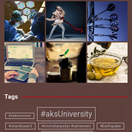
Tags
#aksUniversity
#aajkamausam
#chandryaan3
#cmmohanyadav #satnanews
#Earthquake