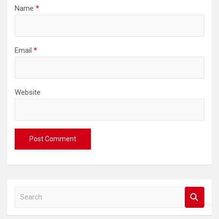
Name
*
Email
*
Website
S
e
a