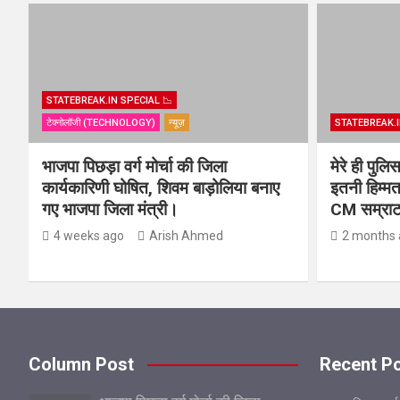
STATEBREAK.IN SPECIAL 📉
टेक्नोलॉजी (TECHNOLOGY)
न्यूज़
STATEBREAK.I
भाजपा पिछड़ा वर्ग मोर्चा की जिला
मेरे ही पुल
कार्यकारिणी घोषित, शिवम बाड़ोलिया बनाए
इतनी हिम्मत
गए भाजपा जिला मंत्री।
CM सम्राट 
4 weeks ago
Arish Ahmed
2 months 
Column Post
Recent P