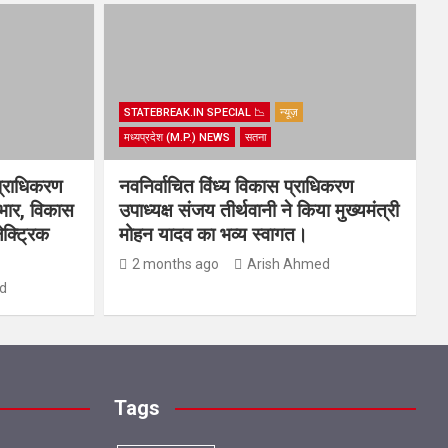
STATEBREAK.IN SPECIAL 📉
न्यूज़
मध्यप्रदेश (M.P.) NEWS
सतना
प्राधिकरण
नवनिर्वाचित विंध्य विकास प्राधिकरण
यभार, विकास
उपाध्यक्ष संजय तीर्थवानी ने किया मुख्यमंत्री
ेक्ट्रिक
मोहन यादव का भव्य स्वागत।
2 months ago
Arish Ahmed
d
Tags