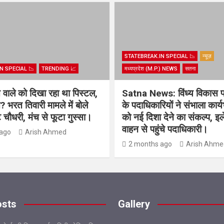
STATEBREAK.IN SPECIAL 📉
न्यूज़
N SPECIAL 📉
TRENDING 📈
मध्यप्रदेश (M.P.) NEWS
सतना
िस वाले को दिखा रहा था पिस्टल,
Satna News: विंध्य विकास 
? भरत तिवारी मामले में बोले
के पदाधिकारियों ने संभाला कार्
चौधरी, मंच से फूटा गुस्सा।
को नई दिशा देने का संकल्प, इल
वाहन से पहुंचे पदाधिकारी।
ago
Arish Ahmed
2 months ago
Arish Ahme
osts
Gallery