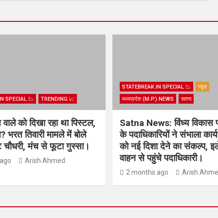
STATEBREAK.IN SPECIAL 📉
न्यूज़
N SPECIAL 📉
TRENDING 📈
मध्यप्रदेश (M.P.) NEWS
सतना
िस वाले को दिखा रहा था पिस्टल,
Satna News: विंध्य विकास 
? भरत तिवारी मामले में बोले
के पदाधिकारियों ने संभाला कार
चौधरी, मंच से फूटा गुस्सा।
को नई दिशा देने का संकल्प, इल
वाहन से पहुंचे पदाधिकारी।
 ago
Arish Ahmed
2 months ago
Arish Ahm