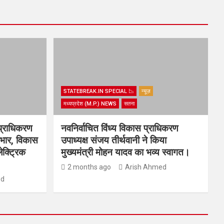
STATEBREAK.IN SPECIAL 📉
न्यूज़
मध्यप्रदेश (M.P.) NEWS
सतना
प्राधिकरण
नवनिर्वाचित विंध्य विकास प्राधिकरण
्यभार, विकास
उपाध्यक्ष संजय तीर्थवानी ने किया
ेक्ट्रिक
मुख्यमंत्री मोहन यादव का भव्य स्वागत।
2 months ago
Arish Ahmed
ed