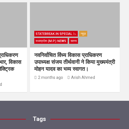
STATEBREAK.IN SPECIAL 📉
न्यूज़
मध्यप्रदेश (M.P.) NEWS
सतना
प्राधिकरण
नवनिर्वाचित विंध्य विकास प्राधिकरण
यभार, विकास
उपाध्यक्ष संजय तीर्थवानी ने किया मुख्यमंत्री
ेक्ट्रिक
मोहन यादव का भव्य स्वागत।
2 months ago
Arish Ahmed
d
Tags