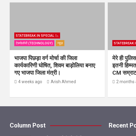
STATEBREAK.IN SPECIAL 📉
टेक्नोलॉजी (TECHNOLOGY)
न्यूज़
STATEBREAK.I
भाजपा पिछड़ा वर्ग मोर्चा की जिला
मेरे ही पुल
कार्यकारिणी घोषित, शिवम बाड़ोलिया बनाए
इतनी हिम्मत
गए भाजपा जिला मंत्री।
CM सम्राट 
4 weeks ago
Arish Ahmed
2 months 
Column Post
Recent P