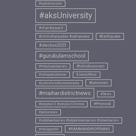
#aajkamausam
#aksUniversity
#chandryaan3
#cmmohanyadav #satnanews
#Earthquake
#election2023
#gurukulamschool
#hotvideosscam
#Hotulluwebseries
#indiapakistanwar
#JawanMovie
#katninews
#justiceforsidhumoosewala
#maihardistrictnews
#News
#Pmmodi
#oneplus12 #oneplus12review
#policenews
#rabbitwebseries #hotjalebiwebseries #hotwebseries
#RAMMANDIROPENING
#rahulgandhi