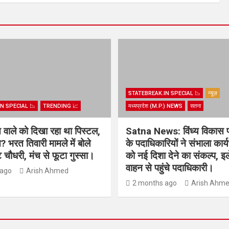
STATEBREAK.IN SPECIAL 📉
न्यूज़
N SPECIAL 📉
TRENDING 📈
मध्यप्रदेश (M.P.) NEWS
सतना
िस वाले को दिखा रहा था पिस्टल,
Satna News: विंध्य विकास 
? भरत तिवारी मामले में बोले
के पदाधिकारियों ने संभाला कार
चौधरी, मंच से फूटा गुस्सा।
को नई दिशा देने का संकल्प, इल
वाहन से पहुंचे पदाधिकारी।
 ago
Arish Ahmed
2 months ago
Arish Ahm