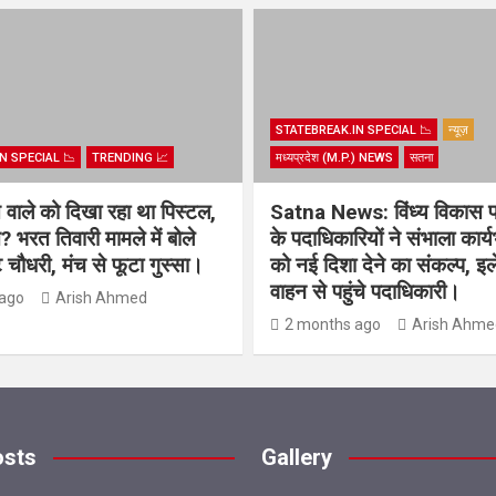
STATEBREAK.IN SPECIAL 📉
न्यूज़
N SPECIAL 📉
TRENDING 📈
मध्यप्रदेश (M.P.) NEWS
सतना
िस वाले को दिखा रहा था पिस्टल,
Satna News: विंध्य विकास 
? भरत तिवारी मामले में बोले
के पदाधिकारियों ने संभाला कार्
चौधरी, मंच से फूटा गुस्सा।
को नई दिशा देने का संकल्प, इल
वाहन से पहुंचे पदाधिकारी।
ago
Arish Ahmed
2 months ago
Arish Ahme
osts
Gallery