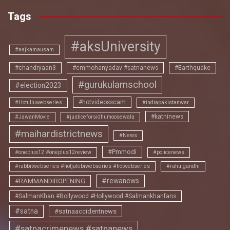
Tags
#aksUniversity
#aajkamausam
#chandryaan3
#cmmohanyadav #satnanews
#Earthquake
#gurukulamschool
#election2023
#hotvideosscam
#Hotulluwebseries
#indiapakistanwar
#katninews
#JawanMovie
#justiceforsidhumoosewala
#maihardistrictnews
#News
#Pmmodi
#oneplus12 #oneplus12review
#policenews
#rabbitwebseries #hotjalebiwebseries #hotwebseries
#rahulgandhi
#rewanews
#RAMMANDIROPENING
#SalmanKhan #Bollywood #Hollywood #Salmankhanfans
#satna
#satnaaccidentnews
#satnacrimenews #satnanews