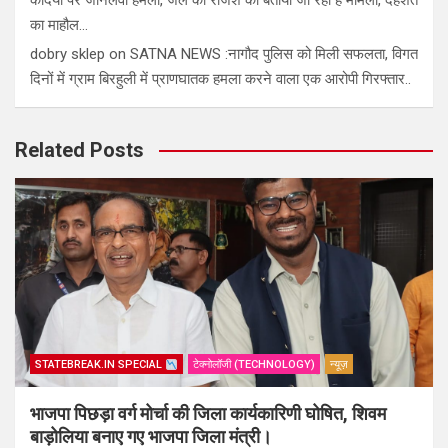
कैदियों पर जानलेवा हमला, जेल की रंजिश का बताया जा रहा है मामला, दहशत
का माहौल…
dobry sklep
on
SATNA NEWS :नागौद पुलिस को मिली सफलता, विगत
दिनों में ग्राम बिरहुली में प्राणघातक हमला करने वाला एक आरोपी गिरफ्तार..
Related Posts
STATEBREAK.IN SPECIAL
टेक्नोलॉजी (TECHNOLOGY)
न्यूज़
भाजपा पिछड़ा वर्ग मोर्चा की जिला कार्यकारिणी घोषित, शिवम
बाड़ोलिया बनाए गए भाजपा जिला मंत्री।