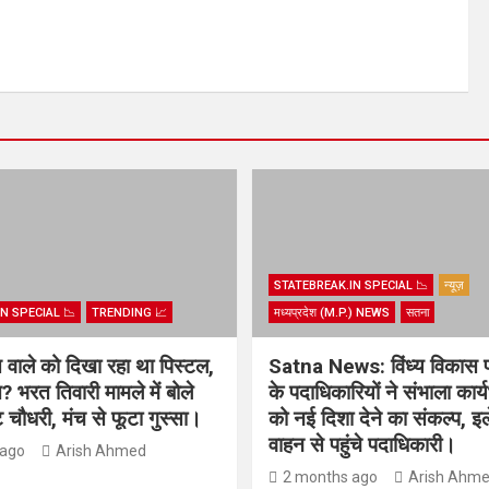
STATEBREAK.IN SPECIAL 📉
न्यूज़
N SPECIAL 📉
TRENDING 📈
मध्यप्रदेश (M.P.) NEWS
सतना
िस वाले को दिखा रहा था पिस्टल,
Satna News: विंध्य विकास 
? भरत तिवारी मामले में बोले
के पदाधिकारियों ने संभाला कार
चौधरी, मंच से फूटा गुस्सा।
को नई दिशा देने का संकल्प, इल
वाहन से पहुंचे पदाधिकारी।
 ago
Arish Ahmed
2 months ago
Arish Ahm