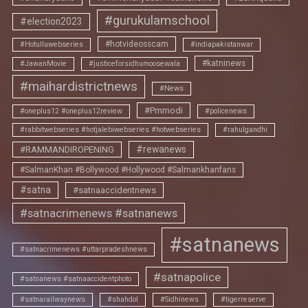
#gurukulamschool
#election2023
#hotvideosscam
#Hotulluwebseries
#indiapakistanwar
#katninews
#JawanMovie
#justiceforsidhumoosewala
#maihardistrictnews
#News
#Pmmodi
#oneplus12 #oneplus12review
#policenews
#rabbitwebseries #hotjalebiwebseries #hotwebseries
#rahulgandhi
#rewanews
#RAMMANDIROPENING
#SalmanKhan #Bollywood #Hollywood #Salmankhanfans
#satna
#satnaaccidentnews
#satnacrimenews #satnanews
#satnanews
#satnacrimenews #uttarpradeshnews
#satnapolice
#satnanews #satnaaccidentphoto
#satnarailwaynews
#shahdol
#Sidhinews
#tigerreserve