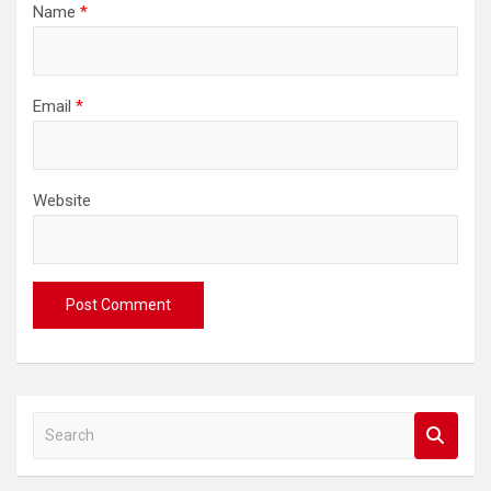
Name
*
Email
*
Website
S
e
a