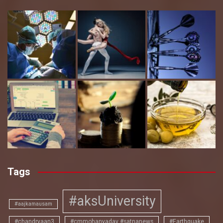
Tags
#aksUniversity
#aajkamausam
#chandryaan3
#cmmohanyadav #satnanews
#Earthquake