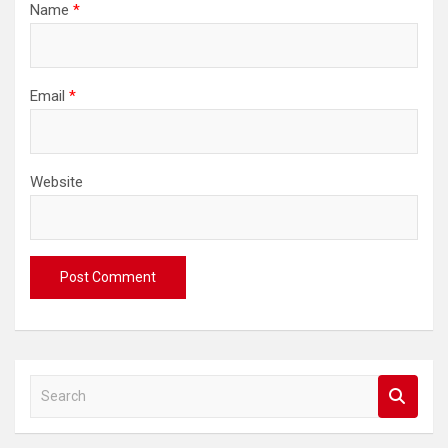
Name
*
Email
*
Website
S
e
a