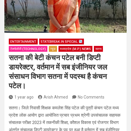
ENTERTAINMENT
STATEBREAK.IN SPECIAL
टेक्नोलॉजी (TECHNOLOGY)
न्यूज़
मध्यप्रदेश (M.P.) NEWS
सतना
सतना की बेटी कंचन पटेल बनी डिप्टी
डायरेक्टर, वर्तमान में सब इंजीनियर जल
संसाधन विभाग सतना में पदस्थ है कंचन
पटेल।
1 year ago
Arish Ahmed
No Comments
सतना। जिले निवासी शिक्षक कमलेश सिंह पटेल की पुत्री कंचन पटेल मध्य
प्रदेश लोक आयोग द्वारा आयोजित प्रचार प्रथम श्रेणी उपसंचालक सहायक
संचालक परीक्षा 2023 में तकनीकी शिक्षा, कौशल विकास एवं रोजगार विभाग
अंतर्गत संचालक डिप्टी डायरेक्टर के पद पर हुआ है वर्तमान में सब इंजीनियर