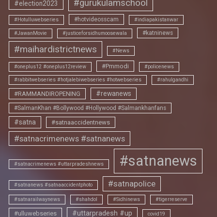
#gurukulamschool
#election2023
#hotvideosscam
#Hotulluwebseries
#indiapakistanwar
#katninews
#JawanMovie
#justiceforsidhumoosewala
#maihardistrictnews
#News
#Pmmodi
#oneplus12 #oneplus12review
#policenews
#rabbitwebseries #hotjalebiwebseries #hotwebseries
#rahulgandhi
#rewanews
#RAMMANDIROPENING
#SalmanKhan #Bollywood #Hollywood #Salmankhanfans
#satna
#satnaaccidentnews
#satnacrimenews #satnanews
#satnanews
#satnacrimenews #uttarpradeshnews
#satnapolice
#satnanews #satnaaccidentphoto
#satnarailwaynews
#shahdol
#Sidhinews
#tigerreserve
#uttarpradesh #up
#ulluwebseries
covid19