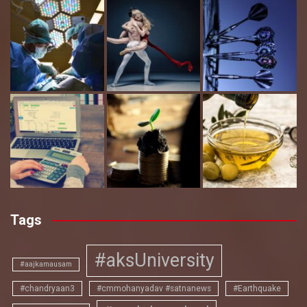
Tags
#aksUniversity
#aajkamausam
#chandryaan3
#cmmohanyadav #satnanews
#Earthquake