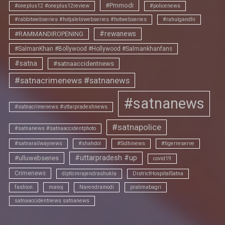
#Pmmodi
#oneplus12 #oneplus12review
#policenews
#rabbitwebseries #hotjalebiwebseries #hotwebseries
#rahulgandhi
#rewanews
#RAMMANDIROPENING
#SalmanKhan #Bollywood #Hollywood #Salmankhanfans
#satna
#satnaaccidentnews
#satnacrimenews #satnanews
#satnanews
#satnacrimenews #uttarpradeshnews
#satnapolice
#satnanews #satnaaccidentphoto
#satnarailwaynews
#shahdol
#Sidhinews
#tigerreserve
#uttarpradesh #up
#ulluwebseries
covid19
Crimenews
dipticmrajendrashukla
DistrictHospitalSatna
fashion
manoj
Narendramodi
pratimabagri
satnaaccidentnews satnanews