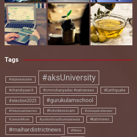
Tags
#aksUniversity
#aajkamausam
#chandryaan3
#cmmohanyadav #satnanews
#Earthquake
#gurukulamschool
#election2023
#hotvideosscam
#Hotulluwebseries
#indiapakistanwar
#katninews
#JawanMovie
#justiceforsidhumoosewala
#maihardistrictnews
#News