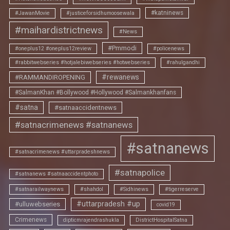
#katninews
#JawanMovie
#justiceforsidhumoosewala
#maihardistrictnews
#News
#Pmmodi
#oneplus12 #oneplus12review
#policenews
#rabbitwebseries #hotjalebiwebseries #hotwebseries
#rahulgandhi
#rewanews
#RAMMANDIROPENING
#SalmanKhan #Bollywood #Hollywood #Salmankhanfans
#satna
#satnaaccidentnews
#satnacrimenews #satnanews
#satnanews
#satnacrimenews #uttarpradeshnews
#satnapolice
#satnanews #satnaaccidentphoto
#satnarailwaynews
#shahdol
#Sidhinews
#tigerreserve
#uttarpradesh #up
#ulluwebseries
covid19
Crimenews
dipticmrajendrashukla
DistrictHospitalSatna