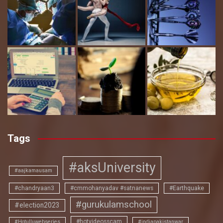
Tags
#aksUniversity
#aajkamausam
#chandryaan3
#cmmohanyadav #satnanews
#Earthquake
#gurukulamschool
#election2023
#hotvideosscam
#Hotulluwebseries
#indiapakistanwar