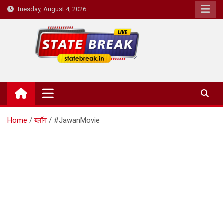
Skip
Tuesday, August 4, 2026
to
content
State Break
Home
ब्लॉग
#JawanMovie