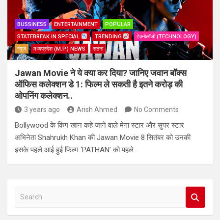
BUSSINESS
ENTERTAINMENT
POPULAR
STATEBREAK.IN SPECIAL
TRENDING
टेक्नोलॉजी (TECHNOLOGY)
न्यूज़
मध्यप्रदेश (M.P.) NEWS
सतना
Jawan Movie ने ये क्या कर दिया? जानिए जवान बॉक्स
ऑफिस कलेक्शन डे 1: फिल्म ले सकती है इतने करोड़ की
ओपनिंग कलेक्शन..
3 years ago
Arish Ahmed
No Comments
Bollywood के किंग खान कहे जाने वाले मेगा स्टार और सुपर स्टार
अभिनेता Shahrukh Khan की Jawan Movie 8 सितंबर को उनकी
इसके पहले आई हुई फिल्म ‘PATHAN’ को पहले…
S
e
a