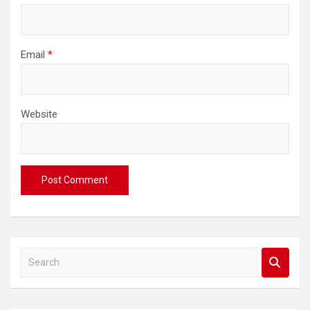
Email
*
Website
S
e
a
r