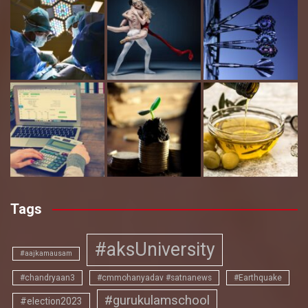
Tags
#aksUniversity
#aajkamausam
#chandryaan3
#cmmohanyadav #satnanews
#Earthquake
#gurukulamschool
#election2023