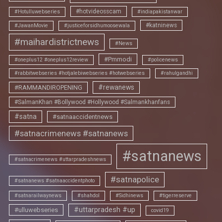
#hotvideosscam
#Hotulluwebseries
#indiapakistanwar
#katninews
#JawanMovie
#justiceforsidhumoosewala
#maihardistrictnews
#News
#Pmmodi
#oneplus12 #oneplus12review
#policenews
#rabbitwebseries #hotjalebiwebseries #hotwebseries
#rahulgandhi
#rewanews
#RAMMANDIROPENING
#SalmanKhan #Bollywood #Hollywood #Salmankhanfans
#satna
#satnaaccidentnews
#satnacrimenews #satnanews
#satnanews
#satnacrimenews #uttarpradeshnews
#satnapolice
#satnanews #satnaaccidentphoto
#satnarailwaynews
#shahdol
#Sidhinews
#tigerreserve
#uttarpradesh #up
#ulluwebseries
covid19