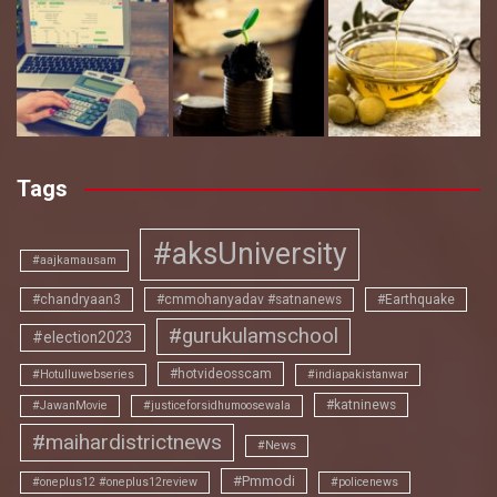
Tags
#aksUniversity
#aajkamausam
#chandryaan3
#cmmohanyadav #satnanews
#Earthquake
#gurukulamschool
#election2023
#hotvideosscam
#Hotulluwebseries
#indiapakistanwar
#katninews
#JawanMovie
#justiceforsidhumoosewala
#maihardistrictnews
#News
#Pmmodi
#oneplus12 #oneplus12review
#policenews