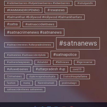
#rabbitwebseries #hotjalebiwebseries #hotwebseries
#rahulgandhi
#rewanews
#RAMMANDIROPENING
#SalmanKhan #Bollywood #Hollywood #Salmankhanfans
#satna
#satnaaccidentnews
#satnacrimenews #satnanews
#satnanews
#satnacrimenews #uttarpradeshnews
#satnapolice
#satnanews #satnaaccidentphoto
#satnarailwaynews
#shahdol
#Sidhinews
#tigerreserve
#uttarpradesh #up
#ulluwebseries
covid19
Crimenews
dipticmrajendrashukla
DistrictHospitalSatna
fashion
manoj
Narendramodi
pratimabagri
satnaaccidentnews satnanews