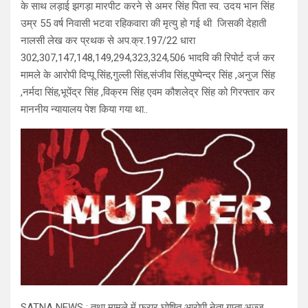
के साथ लड़ाई झगड़ा मारपीट करने से अमर सिंह पिता स्व. उदय भान सिंह
उम्र 55 वर्ष निवासी भटवा रहिकवारा की मृत्यु हो गई थी जिसकी देहाती
नालसी लेख कर प्रथक से अप.क्र.197/22 धारा
302,307,147,148,149,294,323,324,506 भादवि की रिपोर्ट दर्ज कर
मामले के आरोपी दिप्पू सिंह,गुल्ली सिंह,संजीव सिंह,पुष्पेन्द्र सिंह ,अनुज सिंह
,नर्मदा सिंह,भूपेंद्र सिंह ,विक्रम सिंह एवम कौशलेद्र सिंह को गिरफ्तार कर
माननीय न्यायालय पेश किया गया था..
SATNA NEWS : तथा मामले में फरार घोषित आरोपी नेता गुप्ता,अज्जू